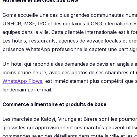
Hôtellerie et services aux ONG
Goma accueille une des plus grandes communautés human
UNHCR, MSF, IRC et des centaines d'ONG internationales 
équipes dans la ville. Cette clientèle internationale est à fo
Les hôtels, restaurants, agences de voyage locales et pres
présence WhatsApp professionnelle captent une part sign
Un hôtel qui répond à des demandes de devis en anglais 
moins d'une heure, avec des photos de ses chambres et u
WhatsApp Flows
, est immédiatement plus compétitif que 
lendemain par e-mail.
Commerce alimentaire et produits de base
Les marchés de Katoyi, Virunga et Birere sont les poumo
grossistes qui approvisionnent ces marchés peuvent util
commandes avec des détaillants dans toute la ville et le