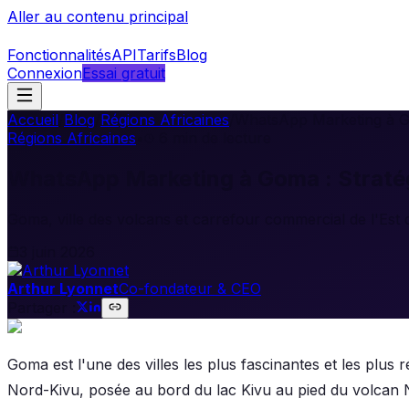
Aller au contenu principal
Fonctionnalités
API
Tarifs
Blog
Connexion
Essai gratuit
Accueil
/
Blog
/
Régions Africaines
/
WhatsApp Marketing à Gom
Régions Africaines
•
6
min de lecture
WhatsApp Marketing à Goma : Stratégi
Goma, ville des volcans et carrefour commercial de l'Est 
3 juin 2026
Arthur Lyonnet
Co-fondateur & CEO
Partager :
Goma est l'une des villes les plus fascinantes et les plus r
Nord-Kivu, posée au bord du lac Kivu au pied du volcan N