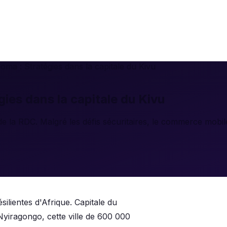
a : Stratégies dans la capitale du Kivu
es dans la capitale du Kivu
de la RDC. Malgré les défis sécuritaires, le commerce mobi
ésilientes d'Afrique. Capitale du
yiragongo, cette ville de 600 000