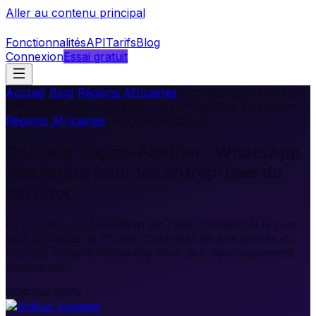
Aller au contenu principal
Fonctionnalités
API
Tarifs
Blog
Connexion
Essai gratuit
Accueil
/
Blog
/
Régions Africaines
/
Corridor Lagos-Abidjan
: WhatsApp Marketing pour les entreprises du corridor
Régions Africaines
•
8
min de lecture
Corridor Lagos-Abidjan : WhatsApp
Marketing pour les entreprises du
corridor
Le corridor Lagos-Abidjan est l'axe commercial le plus
actif d'Afrique de l'Ouest. Comment les entreprises du
corridor utilisent WhatsApp pour leur développement
commercial.
24 mai 2026