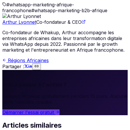
#
whatsapp-marketing-afrique-
francophone
#
whatsapp-marketing-b2b-afrique
Arthur Lyonnet
Co-fondateur & CEO
Co-fondateur de Whakup, Arthur accompagne les
entreprises africaines dans leur transformation digitale
via WhatsApp depuis 2022. Passionné par le growth
marketing et l'entrepreneuriat en Afrique francophone.
Régions Africaines
Partager :
🚀
Prêt à passer à l'action ?
Essayez Whakup gratuitement pendant 15 jours. Aucune
carte bancaire requise.
Démarrer l'essai gratuit
Articles similaires