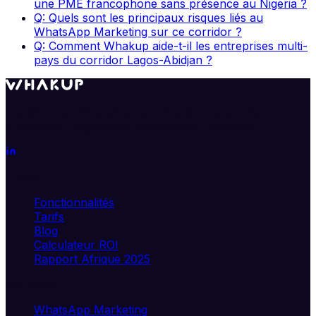
une PME francophone sans présence au Nigeria ?
Q: Quels sont les principaux risques liés au
WhatsApp Marketing sur ce corridor ?
Q: Comment Whakup aide-t-il les entreprises multi-
pays du corridor Lagos-Abidjan ?
Transformez WhatsApp en véritable moteur de
croissance. Segmentez, automatisez, analysez.
Produit
Fonctionnalités
Tarifs
Blog
Calculateur ROI
Rapport Afrique 2025
Solutions
WhatsApp Marketing