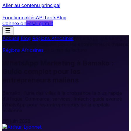
Aller au contenu principal
Fonctionnalités
API
Tarifs
Blog
Connexion
Essai gratuit
Accueil
/
Blog
/
Régions Africaines
/
WhatsApp Marketing à
Bamako : Guide complet pour les entrepreneurs maliens
Régions Africaines
•
6
min de lecture
WhatsApp Marketing à Bamako :
Guide complet pour les
entrepreneurs maliens
Bamako, l'une des villes à la croissance la plus rapide
d'Afrique. Commerce, services, fintech : guide avancé
WhatsApp pour les entrepreneurs de la capitale
malienne.
5 juin 2026