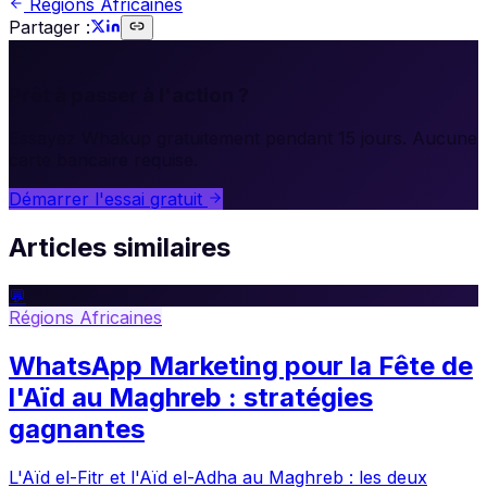
Régions Africaines
Partager :
🚀
Prêt à passer à l'action ?
Essayez Whakup gratuitement pendant 15 jours. Aucune
carte bancaire requise.
Démarrer l'essai gratuit
Articles similaires
💬
Régions Africaines
WhatsApp Marketing pour la Fête de
l'Aïd au Maghreb : stratégies
gagnantes
L'Aïd el-Fitr et l'Aïd el-Adha au Maghreb : les deux