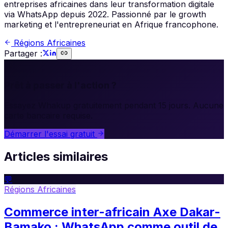
entreprises africaines dans leur transformation digitale
via WhatsApp depuis 2022. Passionné par le growth
marketing et l'entrepreneuriat en Afrique francophone.
Régions Africaines
Partager :
🚀
Prêt à passer à l'action ?
Essayez Whakup gratuitement pendant 15 jours. Aucune
carte bancaire requise.
Démarrer l'essai gratuit
Articles similaires
💬
Régions Africaines
Commerce inter-africain Axe Dakar-
Bamako : WhatsApp comme outil de