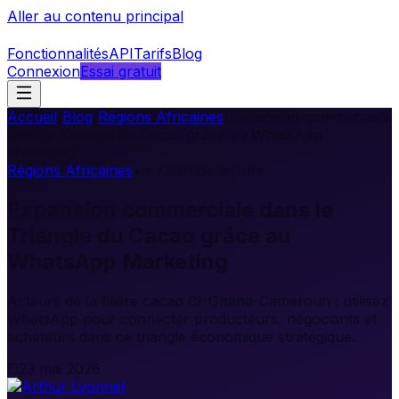
Aller au contenu principal
Fonctionnalités
API
Tarifs
Blog
Connexion
Essai gratuit
Accueil
/
Blog
/
Régions Africaines
/
Expansion commerciale
dans le Triangle du Cacao grâce au WhatsApp
Marketing
Régions Africaines
•
7
min de lecture
Expansion commerciale dans le
Triangle du Cacao grâce au
WhatsApp Marketing
Acteurs de la filière cacao CI-Ghana-Cameroun : utilisez
WhatsApp pour connecter producteurs, négociants et
acheteurs dans ce triangle économique stratégique.
23 mai 2026