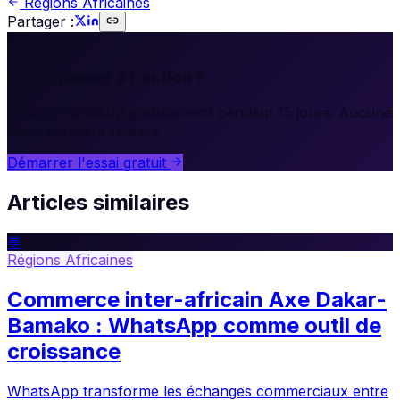
Régions Africaines
Partager :
🚀
Prêt à passer à l'action ?
Essayez Whakup gratuitement pendant 15 jours. Aucune
carte bancaire requise.
Démarrer l'essai gratuit
Articles similaires
💬
Régions Africaines
Commerce inter-africain Axe Dakar-
Bamako : WhatsApp comme outil de
croissance
WhatsApp transforme les échanges commerciaux entre