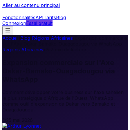
Aller au contenu principal
Fonctionnalités
API
Tarifs
Blog
Connexion
Essai gratuit
Accueil
/
Blog
/
Régions Africaines
/
Expansion commerciale
sur l'Axe Dakar-Bamako-Ouagadougou via WhatsApp
Régions Africaines
•
7
min de lecture
Expansion commerciale sur l'Axe
Dakar-Bamako-Ouagadougou via
WhatsApp
Comment développer votre business sur l'axe sahélien
le plus stratégique d'Afrique de l'Ouest. WhatsApp
comme outil d'expansion de Dakar vers Bamako et
Ouagadougou.
25 mai 2026