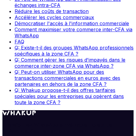
échanges intra-CFA
Réduire les coûts de transaction
Accélérer les cycles commerciaux
Démocratiser l'accès à l'information commerciale
Comment maximiser votre commerce inter-CFA via
WhatsApp
FAQ
Q: Existe-t-il des groupes WhatsApp professionnels
spécifiques à la zone CFA ?
Q: Comment gérer les risques d'impayés dans le
commerce inter-zone CFA via WhatsApp ?
Q: Peut-on utiliser WhatsApp pour des
transactions commerciales en euros avec des
partenaires en dehors de la zone CFA ?
Q: Whakup propose-t-il des offres tarifaires
spéciales pour les entreprises qui opèrent dans
toute la zone CFA ?
Transformez WhatsApp en véritable moteur de
croissance. Segmentez, automatisez, analysez.