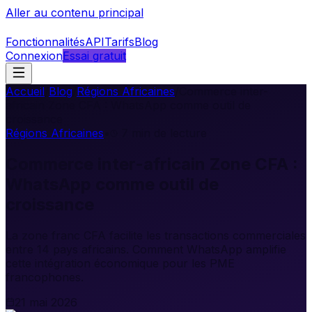
Aller au contenu principal
Fonctionnalités
API
Tarifs
Blog
Connexion
Essai gratuit
Accueil
/
Blog
/
Régions Africaines
/
Commerce inter-
africain Zone CFA : WhatsApp comme outil de
croissance
Régions Africaines
•
7
min de lecture
Commerce inter-africain Zone CFA :
WhatsApp comme outil de
croissance
La zone franc CFA facilite les transactions commerciales
entre 14 pays africains. Comment WhatsApp amplifie
cette intégration économique pour les PME
francophones.
21 mai 2026