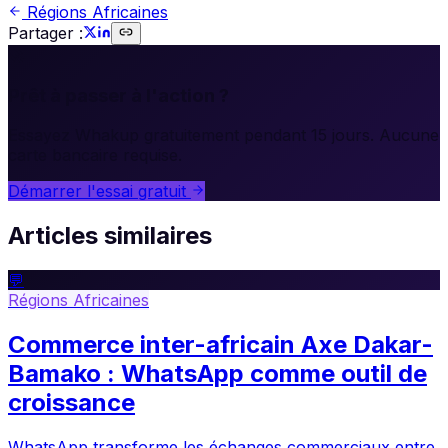
Régions Africaines
Partager :
🚀
Prêt à passer à l'action ?
Essayez Whakup gratuitement pendant 15 jours. Aucune
carte bancaire requise.
Démarrer l'essai gratuit
Articles similaires
💬
Régions Africaines
Commerce inter-africain Axe Dakar-
Bamako : WhatsApp comme outil de
croissance
WhatsApp transforme les échanges commerciaux entre