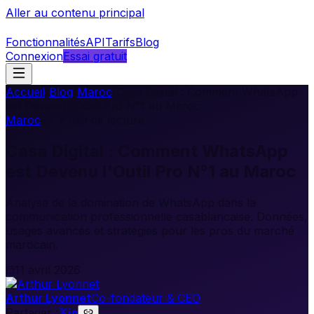
Aller au contenu principal
Fonctionnalités
API
Tarifs
Blog
Connexion
Essai gratuit
Accueil
/
Blog
/
Maroc
/
Casa Digital : Comment WhatsApp
est Devenu l'Outil Pro N°1 au Maroc
Maroc
•
7
min de lecture
Casa Digital : Comment WhatsApp
est Devenu l'Outil Pro N°1 au Maroc
Analyse de la domination de WhatsApp dans la
communication professionnelle casablancaise. Données,
usages avancés et stratégies pour les pros du marché
marocain.
11 avril 2026
Arthur Lyonnet
Co-fondateur & CEO
Partager :