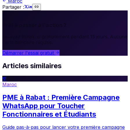
Maroc
Partager :
🚀
Prêt à passer à l'action ?
Essayez Whakup gratuitement pendant 15 jours. Aucune
carte bancaire requise.
Démarrer l'essai gratuit
Articles similaires
💬
Maroc
PME à Rabat : Première Campagne
WhatsApp pour Toucher
Fonctionnaires et Étudiants
Guide pas-à-pas pour lancer votre première campagne