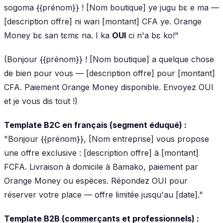
sogoma {{prénom}} ! [Nom boutique] ye jugu bɛ e ma —
[description offre] ni wari [montant] CFA ye. Orange
Money bɛ san tɛmɛ na. I ka
OUI
ci n'a bɛ ko!"
(Bonjour {{prénom}} ! [Nom boutique] a quelque chose
de bien pour vous — [description offre] pour [montant]
CFA. Paiement Orange Money disponible. Envoyez OUI
et je vous dis tout !)
Template B2C en français (segment éduqué) :
"Bonjour {{prénom}}, [Nom entreprise] vous propose
une offre exclusive : [description offre] à [montant]
FCFA. Livraison à domicile à Bamako, paiement par
Orange Money ou espèces. Répondez OUI pour
réserver votre place — offre limitée jusqu'au [date]."
Template B2B (commerçants et professionnels) :