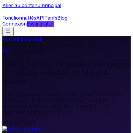
Aller au contenu principal
Fonctionnalités
API
Tarifs
Blog
Connexion
Essai gratuit
Accueil
/
Blog
/
Mali
/
PME à Bamako : Première Campagne
WhatsApp Adaptée au Marché Malien
Mali
•
8
min de lecture
PME à Bamako : Première Campagne
WhatsApp Adaptée au Marché
Malien
Guide pratique pour lancer votre première campagne
WhatsApp à Bamako en 30 minutes. Templates en
bambara et français, intégration Orange Money,
calendrier optimal pour le Mali.
14 avril 2026