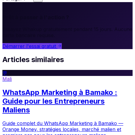
🚀
Prêt à passer à l'action ?
Essayez Whakup gratuitement pendant 15 jours. Aucune
carte bancaire requise.
Démarrer l'essai gratuit
Articles similaires
💬
Mali
WhatsApp Marketing à Bamako :
Guide pour les Entrepreneurs
Maliens
Guide complet du WhatsApp Marketing à Bamako —
Orange Money, stratégies locales, marché malien et