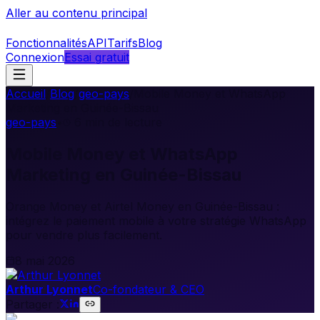
Aller au contenu principal
Fonctionnalités
API
Tarifs
Blog
Connexion
Essai gratuit
Accueil
/
Blog
/
geo-pays
/
Mobile Money et WhatsApp
Marketing en Guinée-Bissau
geo-pays
•
6
min de lecture
Mobile Money et WhatsApp
Marketing en Guinée-Bissau
Orange Money et Airtel Money en Guinée-Bissau :
intégrez le paiement mobile à votre stratégie WhatsApp
pour vendre plus facilement.
8 mai 2026
Arthur Lyonnet
Co-fondateur & CEO
Partager :