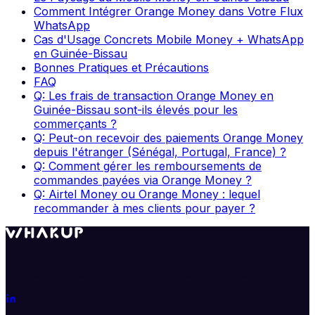
Comment Intégrer Orange Money dans Votre Flux
WhatsApp
Cas d'Usage Concrets Mobile Money + WhatsApp
en Guinée-Bissau
Bonnes Pratiques et Précautions
FAQ
Q: Les frais de transaction Orange Money en
Guinée-Bissau sont-ils élevés pour les
commerçants ?
Q: Peut-on recevoir des paiements Orange Money
depuis l'étranger (Sénégal, Portugal, France) ?
Q: Comment gérer les remboursements de
commandes payées via Orange Money ?
Q: Airtel Money ou Orange Money : lequel
recommander à mes clients pour payer ?
Transformez WhatsApp en véritable moteur de
croissance. Segmentez, automatisez, analysez.