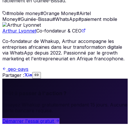
facilement en Guinée-Bissau.
#
mobile money
#
Orange Money
#
Airtel
Money
#
Guinée-Bissau
#
WhatsApp
#
paiement mobile
Arthur Lyonnet
Co-fondateur & CEO
Co-fondateur de Whakup, Arthur accompagne les
entreprises africaines dans leur transformation digitale
via WhatsApp depuis 2022. Passionné par le growth
marketing et l'entrepreneuriat en Afrique francophone.
geo-pays
Partager :
🚀
Prêt à passer à l'action ?
Essayez Whakup gratuitement pendant 15 jours. Aucune
carte bancaire requise.
Démarrer l'essai gratuit