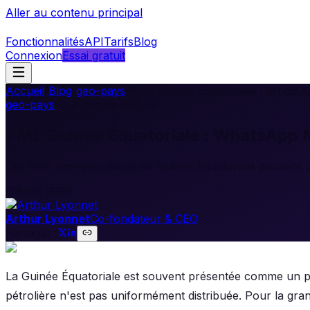
Aller au contenu principal
Fonctionnalités
API
Tarifs
Blog
Connexion
Essai gratuit
Accueil
/
Blog
/
geo-pays
/
PME Guinée Équatoriale : WhatsAp
geo-pays
•
6
min de lecture
PME Guinée Équatoriale : WhatsApp M
Les PME non-pétrolières de Guinée Équatoriale peuvent u
9 mai 2026
Arthur Lyonnet
Co-fondateur & CEO
Partager :
La Guinée Équatoriale est souvent présentée comme un pa
pétrolière n'est pas uniformément distribuée. Pour la gr