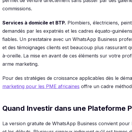
permet de vendre directement sans passer par des galeri
commissions.
Services à domicile et BTP.
Plombiers, électriciens, peintr
demandés par les expatriés et les cadres équato-guinéens
fiables. Un prestataire avec un WhatsApp Business profes
et des témoignages clients est beaucoup plus rassurant q
à-oreille. La mise en avant de ces éléments sur votre prof
arme marketing.
Pour des stratégies de croissance applicables dès le déma
marketing pour les PME africaines
offre un cadre méthod
Quand Investir dans une Plateforme 
La version gratuite de WhatsApp Business convient pour 
et les débuts. Plusieurs signaux indiquent qu'il est temps