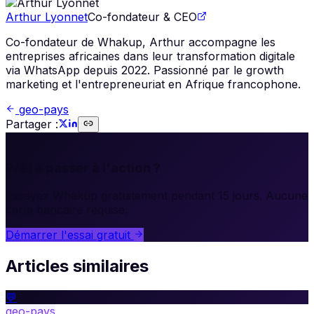
Arthur Lyonnet
Co-fondateur & CEO
Co-fondateur de Whakup, Arthur accompagne les
entreprises africaines dans leur transformation digitale
via WhatsApp depuis 2022. Passionné par le growth
marketing et l'entrepreneuriat en Afrique francophone.
geo-pays
Partager :
🚀
Prêt à passer à l'action ?
Essayez Whakup gratuitement pendant 15 jours. Aucune
carte bancaire requise.
Démarrer l'essai gratuit
Articles similaires
💬
geo-pays