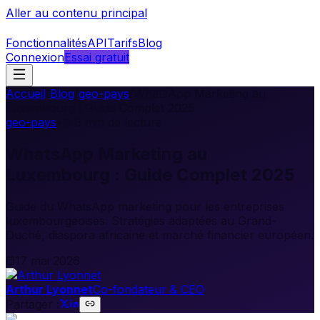
Aller au contenu principal
Fonctionnalités
API
Tarifs
Blog
Connexion
Essai gratuit
Accueil
/
Blog
/
geo-pays
/
WhatsApp Marketing au
Luxembourg : Guide Complet 2025
geo-pays
•
6
min de lecture
WhatsApp Marketing au
Luxembourg : Guide Complet 2025
Guide du WhatsApp marketing pour les entreprises
luxembourgeoises. Stratégies adaptées au Grand-
Duché, diaspora africaine et marché financier européen.
17 mai 2026
Arthur Lyonnet
Co-fondateur & CEO
Partager :