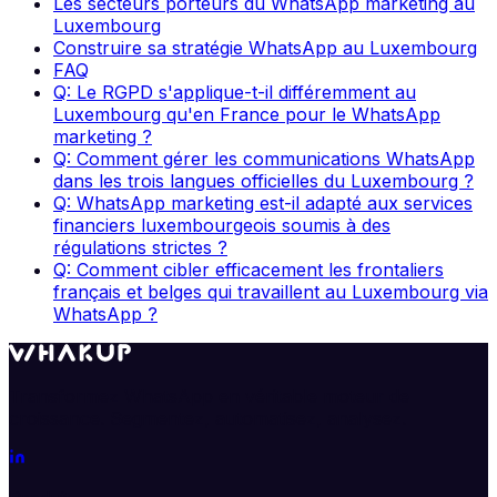
Les secteurs porteurs du WhatsApp marketing au
Luxembourg
Construire sa stratégie WhatsApp au Luxembourg
FAQ
Q: Le RGPD s'applique-t-il différemment au
Luxembourg qu'en France pour le WhatsApp
marketing ?
Q: Comment gérer les communications WhatsApp
dans les trois langues officielles du Luxembourg ?
Q: WhatsApp marketing est-il adapté aux services
financiers luxembourgeois soumis à des
régulations strictes ?
Q: Comment cibler efficacement les frontaliers
français et belges qui travaillent au Luxembourg via
WhatsApp ?
Transformez WhatsApp en véritable moteur de
croissance. Segmentez, automatisez, analysez.