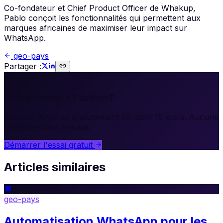
Co-fondateur et Chief Product Officer de Whakup,
Pablo conçoit les fonctionnalités qui permettent aux
marques africaines de maximiser leur impact sur
WhatsApp.
geo-pays
Partager :
🚀
Prêt à passer à l'action ?
Essayez Whakup gratuitement pendant 15 jours. Aucune
carte bancaire requise.
Démarrer l'essai gratuit
Articles similaires
💬
geo-pays
Automatisation WhatsApp pour les