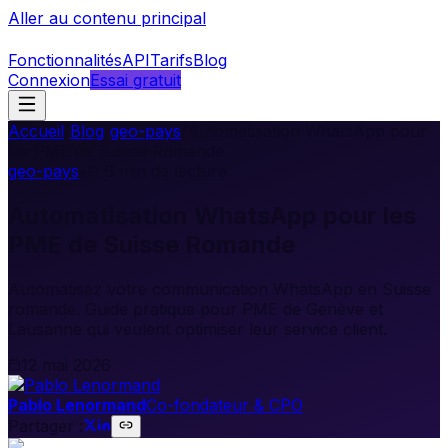
Aller au contenu principal
Fonctionnalités
API
Tarifs
Blog
Connexion
Essai gratuit
Accueil
/
Blog
/
geo-pays
/
Automatisation WhatsApp pour
les PME de Suisse Romande
geo-pays
•
6
min de lecture
Automatisation WhatsApp pour les
PME de Suisse Romande
Automatisez votre communication WhatsApp en Suisse
romande. Guide pratique pour PME de Genève et
Lausanne qui veulent optimiser leur service client.
12 mai 2026
Pablo Lenormand
Co-fondateur & CPO
Partager :