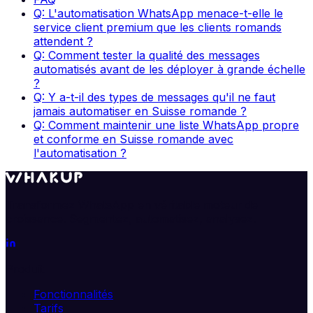
Q: L'automatisation WhatsApp menace-t-elle le
service client premium que les clients romands
attendent ?
Q: Comment tester la qualité des messages
automatisés avant de les déployer à grande échelle
?
Q: Y a-t-il des types de messages qu'il ne faut
jamais automatiser en Suisse romande ?
Q: Comment maintenir une liste WhatsApp propre
et conforme en Suisse romande avec
l'automatisation ?
Transformez WhatsApp en véritable moteur de
croissance. Segmentez, automatisez, analysez.
Produit
Fonctionnalités
Tarifs