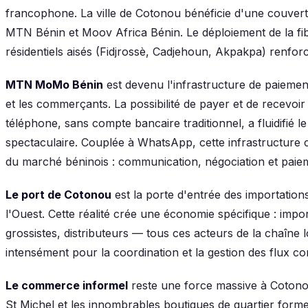
francophone. La ville de Cotonou bénéficie d'une couver
MTN Bénin et Moov Africa Bénin. Le déploiement de la fib
résidentiels aisés (Fidjrossè, Cadjehoun, Akpakpa) renforc
MTN MoMo Bénin
est devenu l'infrastructure de paiement
et les commerçants. La possibilité de payer et de recevoi
téléphone, sans compte bancaire traditionnel, a fluidifi
spectaculaire. Couplée à WhatsApp, cette infrastructure cr
du marché béninois : communication, négociation et paiem
Le port de Cotonou
est la porte d'entrée des importation
l'Ouest. Cette réalité crée une économie spécifique : impor
grossistes, distributeurs — tous ces acteurs de la chaîne 
intensément pour la coordination et la gestion des flux 
Le commerce informel
reste une force massive à Cotono
St Michel et les innombrables boutiques de quartier form