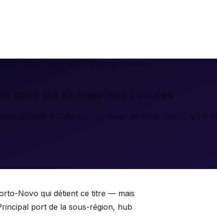
ou : Guide pour les Entreprises Locales
e pour les Entreprises Locales
ing efficace à Cotonou : contexte béninois, outils, MTN M
Porto-Novo qui détient ce titre — mais
rincipal port de la sous-région, hub