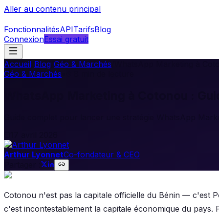
Aller au contenu principal
Fonctionnalités
API
Tarifs
Blog
Connexion
Essai gratuit
Accueil
/
Blog
/
Géo & Marchés
/
WhatsApp Marketing à Coton
Géo & Marchés
•
8
min de lecture
WhatsApp Marketing à Cotonou : Guid
Guide complet pour lancer une stratégie WhatsApp Market
17 avril 2026
Arthur Lyonnet
Co-fondateur & CEO
Partager :
Cotonou n'est pas la capitale officielle du Bénin — c'est 
c'est incontestablement la capitale économique du pays. P