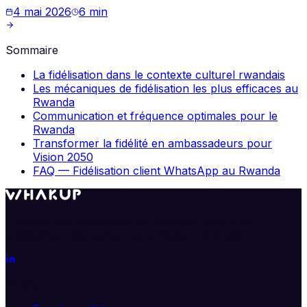
4 mai 2026
6
min
Sommaire
La fidélisation dans le contexte culturel rwandais
Les mécaniques de fidélisation les plus efficaces au
Rwanda
Communication et fréquence optimales pour le
Rwanda
Transformer la fidélité en ambassadeurs pour
Vision 2050
FAQ — Fidélisation client WhatsApp au Rwanda
Transformez WhatsApp en véritable moteur de
croissance. Segmentez, automatisez, analysez.
Produit