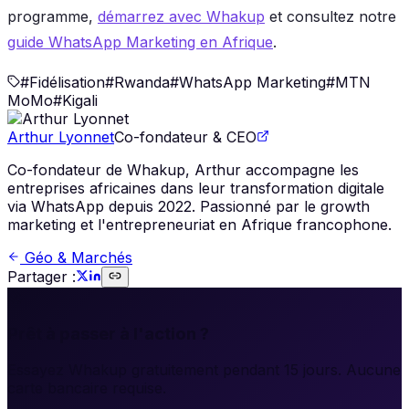
programme,
démarrez avec Whakup
et consultez notre
guide WhatsApp Marketing en Afrique
.
#
Fidélisation
#
Rwanda
#
WhatsApp Marketing
#
MTN
MoMo
#
Kigali
Arthur Lyonnet
Co-fondateur & CEO
Co-fondateur de Whakup, Arthur accompagne les
entreprises africaines dans leur transformation digitale
via WhatsApp depuis 2022. Passionné par le growth
marketing et l'entrepreneuriat en Afrique francophone.
Géo & Marchés
Partager :
🚀
Prêt à passer à l'action ?
Essayez Whakup gratuitement pendant 15 jours. Aucune
carte bancaire requise.