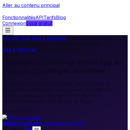
Aller au contenu principal
Fonctionnalités
API
Tarifs
Blog
Connexion
Essai gratuit
Accueil
/
Blog
/
Géo & Marchés
/
Fidélisation Client via
WhatsApp au Rwanda : Stratégies Avancées
Géo & Marchés
•
6
min de lecture
Fidélisation Client via WhatsApp au
Rwanda : Stratégies Avancées
Comment construire une fidélité client durable au
Rwanda via WhatsApp : programmes adaptés à la
culture rwandaise, intégration MTN MoMo et
automatisation pour entreprises de Kigali.
4 mai 2026
Arthur Lyonnet
Co-fondateur & CEO
Partager :