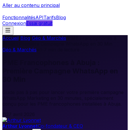
Aller au contenu principal
Fonctionnalités
API
Tarifs
Blog
Connexion
Essai gratuit
Accueil
/
Blog
/
Géo & Marchés
/
PME Francophones à
Abuja : Première Campagne WhatsApp en 30 Min
Géo & Marchés
•
7
min de lecture
PME Francophones à Abuja :
Première Campagne WhatsApp en
30 Min
Guide pas à pas pour lancer votre première campagne
WhatsApp Marketing en 30 minutes, spécialement
conçu pour les PME francophones installées à Abuja.
27 avril 2026
Arthur Lyonnet
Co-fondateur & CEO