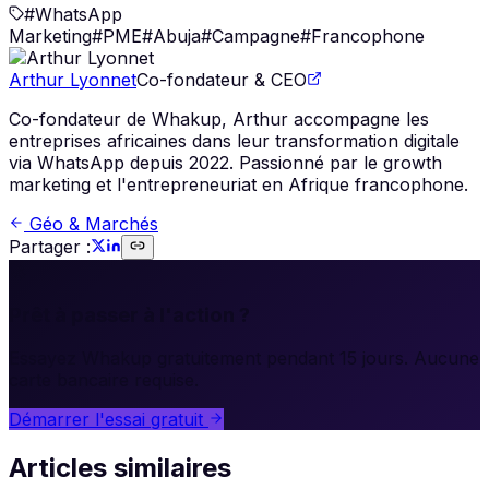
#
WhatsApp
Marketing
#
PME
#
Abuja
#
Campagne
#
Francophone
Arthur Lyonnet
Co-fondateur & CEO
Co-fondateur de Whakup, Arthur accompagne les
entreprises africaines dans leur transformation digitale
via WhatsApp depuis 2022. Passionné par le growth
marketing et l'entrepreneuriat en Afrique francophone.
Géo & Marchés
Partager :
🚀
Prêt à passer à l'action ?
Essayez Whakup gratuitement pendant 15 jours. Aucune
carte bancaire requise.
Démarrer l'essai gratuit
Articles similaires