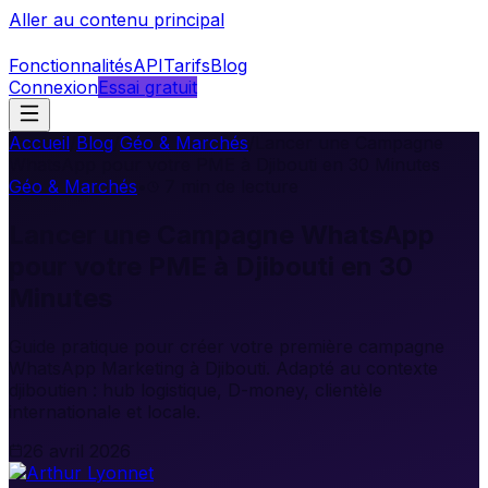
Aller au contenu principal
Fonctionnalités
API
Tarifs
Blog
Connexion
Essai gratuit
Accueil
/
Blog
/
Géo & Marchés
/
Lancer une Campagne
WhatsApp pour votre PME à Djibouti en 30 Minutes
Géo & Marchés
•
7
min de lecture
Lancer une Campagne WhatsApp
pour votre PME à Djibouti en 30
Minutes
Guide pratique pour créer votre première campagne
WhatsApp Marketing à Djibouti. Adapté au contexte
djiboutien : hub logistique, D-money, clientèle
internationale et locale.
26 avril 2026