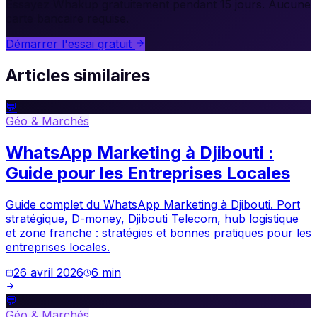
Essayez Whakup gratuitement pendant 15 jours. Aucune
carte bancaire requise.
Démarrer l'essai gratuit
Articles similaires
💬
Géo & Marchés
WhatsApp Marketing à Djibouti :
Guide pour les Entreprises Locales
Guide complet du WhatsApp Marketing à Djibouti. Port
stratégique, D-money, Djibouti Telecom, hub logistique
et zone franche : stratégies et bonnes pratiques pour les
entreprises locales.
26 avril 2026
6
min
💬
Géo & Marchés