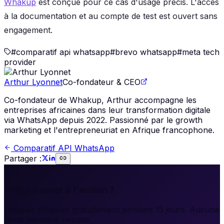
Whakup
est conçue pour ce cas d'usage précis. L'accès
à la documentation et au compte de test est ouvert sans
engagement.
#
comparatif api whatsapp
#
brevo whatsapp
#
meta tech
provider
Arthur Lyonnet
Co-fondateur & CEO
Co-fondateur de Whakup, Arthur accompagne les
entreprises africaines dans leur transformation digitale
via WhatsApp depuis 2022. Passionné par le growth
marketing et l'entrepreneuriat en Afrique francophone.
Comparatif API WhatsApp
Partager :
🚀
Prêt à passer à l'action ?
Essayez Whakup gratuitement pendant 15 jours. Aucune
carte bancaire requise.