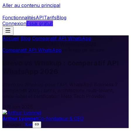
Aller au contenu principal
Fonctionnalités
API
Tarifs
Blog
Connexion
Essai gratuit
Accueil
/
Blog
/
Comparatif API WhatsApp
/
Brevo vs
Whakup : comparatif API WhatsApp 2026
Comparatif API WhatsApp
•
5
min de lecture
Brevo vs Whakup : comparatif API
WhatsApp 2026
Brevo ou Whakup pour l'API WhatsApp Business ?
Comparatif 2026 : tarifs, architecture multi-tenant,
white-label et certification Meta Tech Provider.
18 juin 2026
Arthur Lyonnet
Co-fondateur & CEO
Partager :