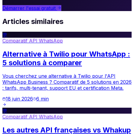
Démarrer l'essai gratuit
Articles similaires
💬
Comparatif API WhatsApp
Alternative à Twilio pour WhatsApp :
5 solutions à comparer
Vous cherchez une alternative à Twilio pour l'API
WhatsApp Business ? Comparatif de 5 solutions en 2026
: tarifs, multi-tenant, support EU et certification Meta.
18 juin 2026
6
min
💬
Comparatif API WhatsApp
Les autres API françaises vs Whakup