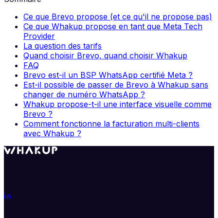
Ce que Brevo propose (et ce qu'il ne propose pas)
Ce que Whakup propose en tant que Meta Tech
Provider
La question des tarifs
Quand choisir Brevo, quand choisir Whakup
FAQ
Brevo est-il un BSP WhatsApp certifié Meta ?
Est-il possible de passer de Brevo à Whakup sans
changer de numéro WhatsApp ?
Whakup propose-t-il une interface visuelle comme
Brevo ?
Comment fonctionne la facturation multi-clients
avec Whakup ?
Transformez WhatsApp en véritable moteur de
croissance. Segmentez, automatisez, analysez.
Produit