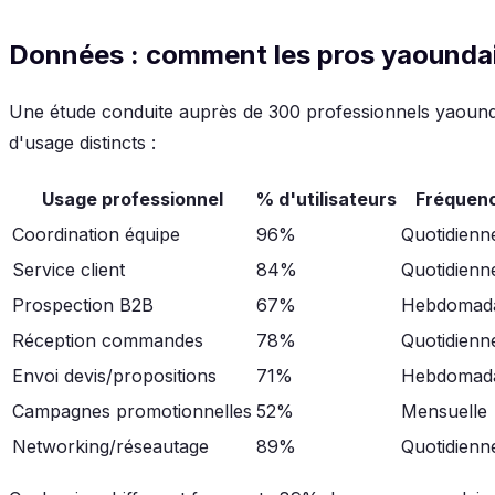
Données : comment les pros yaoundai
Une étude conduite auprès de 300 professionnels yaound
d'usage distincts :
Usage professionnel
% d'utilisateurs
Fréquen
Coordination équipe
96%
Quotidienn
Service client
84%
Quotidienn
Prospection B2B
67%
Hebdomada
Réception commandes
78%
Quotidienn
Envoi devis/propositions
71%
Hebdomada
Campagnes promotionnelles
52%
Mensuelle
Networking/réseautage
89%
Quotidienn