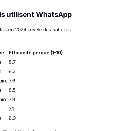
s utilisent WhatsApp
ais en 2024 révèle des patterns
ce
Efficacité perçue (1-10)
e
8.7
e
8.3
ire
7.6
e
8.5
ire
7.8
7.1
e
8.9