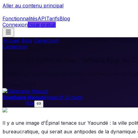
Aller au contenu principal
Fonctionnalités
API
Tarifs
Blog
Connexion
Essai gratuit
Accueil
/
Blog
/
Cameroun
/
Yaoundé Connectée : WhatsApp 
Cameroun
•
7
min de lecture
Yaoundé Connectée : WhatsApp au Cœ
Analyse de l'adoption de WhatsApp comme canal professio
11 avril 2026
Stéphane Haouzi
Head of Growth
Partager :
Il y a une image d'Épinal tenace sur Yaoundé : la ville polit
bureaucratique, qui serait aux antipodes de la dynamique