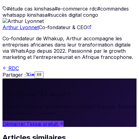
#
étude cas kinshasa
#
e-commerce rdc
#
commandes
whatsapp kinshasa
#
succès digital congo
Arthur Lyonnet
Co-fondateur & CEO
Co-fondateur de Whakup, Arthur accompagne les
entreprises africaines dans leur transformation digitale
via WhatsApp depuis 2022. Passionné par le growth
marketing et l'entrepreneuriat en Afrique francophone.
RDC
Partager :
🚀
Prêt à passer à l'action ?
Essayez Whakup gratuitement pendant 15 jours. Aucune
carte bancaire requise.
Démarrer l'essai gratuit
Articles similaires