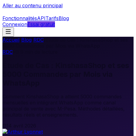
Aller au contenu principal
Fonctionnalités
API
Tarifs
Blog
Connexion
Essai gratuit
Accueil
/
Blog
/
RDC
/
Étude de Cas : KinshasaShop et ses
5000 Commandes par Mois via WhatsApp
RDC
•
9
min de lecture
Étude de Cas : KinshasaShop et ses
5000 Commandes par Mois via
WhatsApp
Comment KinshasaShop a atteint 5000 commandes
mensuelles en intégrant WhatsApp comme canal
principal de vente avec M-Pesa. Méthodes détaillées,
résultats réels et enseignements.
14 avril 2026