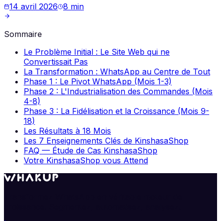
14 avril 2026
8
min
Sommaire
Le Problème Initial : Le Site Web qui ne
Convertissait Pas
La Transformation : WhatsApp au Centre de Tout
Phase 1 : Le Pivot WhatsApp (Mois 1-3)
Phase 2 : L'Industrialisation des Commandes (Mois
4-8)
Phase 3 : La Fidélisation et la Croissance (Mois 9-
18)
Les Résultats à 18 Mois
Les 7 Enseignements Clés de KinshasaShop
FAQ — Étude de Cas KinshasaShop
Votre KinshasaShop vous Attend
Transformez WhatsApp en véritable moteur de
croissance. Segmentez, automatisez, analysez.