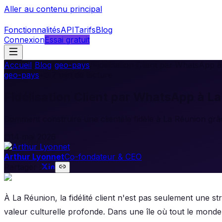
Aller au contenu principal
Fonctionnalités
API
Tarifs
Blog
Connexion
Essai gratuit
Accueil
/
Blog
/
geo-pays
/
Fidélisation Client par WhatsApp à
geo-pays
•
7
min de lecture
Fidélisation Client par WhatsApp à La
Comment construire une clientèle fidèle à La Réunion gr
14 mai 2026
Arthur Lyonnet
Co-fondateur & CEO
Partager :
À La Réunion, la fidélité client n'est pas seulement une s
valeur culturelle profonde. Dans une île où tout le monde