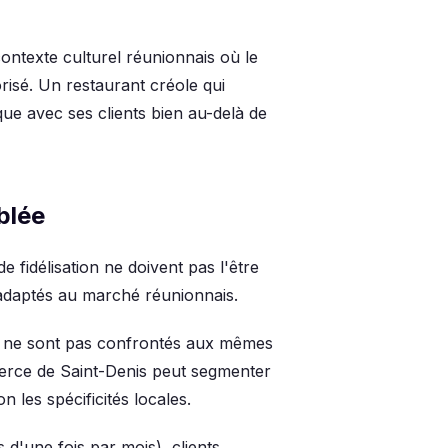
contexte culturel réunionnais où le
orisé. Un restaurant créole qui
que avec ses clients bien au-delà de
blée
 fidélisation ne doivent pas l'être
 adaptés au marché réunionnais.
s ne sont pas confrontés aux mêmes
erce de Saint-Denis peut segmenter
n les spécificités locales.
 d'une fois par mois), clients