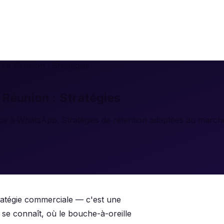
 La Réunion : Stratégies
 Réunion : Stratégies
âce à WhatsApp. Stratégies de rétention adaptées au march
tratégie commerciale — c'est une
 se connaît, où le bouche-à-oreille